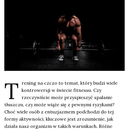
T
rening na czczo to temat, który budzi wiele
kontrowersji w świecie fitnessu. Czy
rzeczywiście może przyspieszyć spalanie
tłuszczu, czy może wiąże się z pewnymi ryzykami?
Choć wiele osób z entuzjazmem podchodzi do tej
formy aktywności, kluczowe jest zrozumienie, jak
działa nasz organizm w takich warunkach. Różne