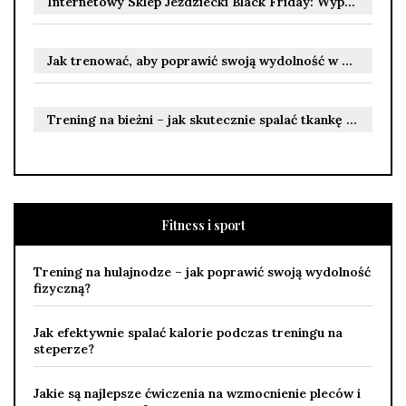
Internetowy Sklep Jeździecki Black Friday: Wyprzedaż w internetowym sklepie jeździeckim
Jak trenować, aby poprawić swoją wydolność w pilce nożnej?
Trening na bieżni – jak skutecznie spalać tkankę tłuszczową?
Fitness i sport
Trening na hulajnodze – jak poprawić swoją wydolność
fizyczną?
Jak efektywnie spalać kalorie podczas treningu na
steperze?
Jakie są najlepsze ćwiczenia na wzmocnienie pleców i