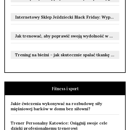
Internetowy Sklep Jeździecki Black Friday: Wyprzedaż w internetowym sklepie jeździeckim
Jak trenować, aby poprawić swoją wydolność w pilce nożnej?
Trening na bieżni – jak skutecznie spalać tkankę tłuszczową?
Fitness i sport
Jakie ćwiczenia wykonywać na rozbudowę siły
mięśniowej barków w domu bez siłowni?
Trener Personalny Katowice: Osiągnij swoje cele
dzięki profesjonalnemu trenerowi