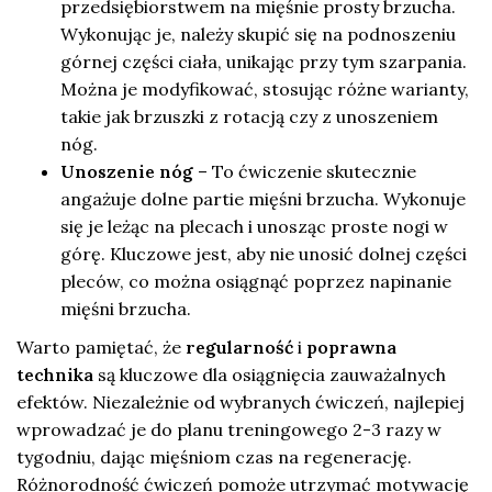
przedsiębiorstwem na mięśnie prosty brzucha.
Wykonując je, należy skupić się na podnoszeniu
górnej części ciała, unikając przy tym szarpania.
Można je modyfikować, stosując różne warianty,
takie jak brzuszki z rotacją czy z unoszeniem
nóg.
Unoszenie nóg
– To ćwiczenie skutecznie
angażuje dolne partie mięśni brzucha. Wykonuje
się je leżąc na plecach i unosząc proste nogi w
górę. Kluczowe jest, aby nie unosić dolnej części
pleców, co można osiągnąć poprzez napinanie
mięśni brzucha.
Warto pamiętać, że
regularność
i
poprawna
technika
są kluczowe dla osiągnięcia zauważalnych
efektów. Niezależnie od wybranych ćwiczeń, najlepiej
wprowadzać je do planu treningowego 2-3 razy w
tygodniu, dając mięśniom czas na regenerację.
Różnorodność ćwiczeń pomoże utrzymać motywację