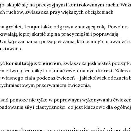
o, skupić się na precyzyjnym i kontrolowanym ruchu. Ważn
ch ruchów, zwłaszcza przy większych obciążeniach.
a grzbiet,
tempo
także odgrywa znaczącą rolę. Powolne,
walają lepiej skupić się na pracy mięśni i poprawiają
Unikaj szarpania i przyspieszania, które mogą prowadzić 
a stawach.
żyć
konsultację z trenerem
, zwłaszcza jeśli jesteś początk
nić twoją technikę i dokonać ewentualnych korekt. Zaleca 
własnego ciała podczas ćwiczeń – jakiekolwiek odczucia 
tychmiastowym przerwaniem ćwiczenia.
zasad pomoże nie tylko w poprawnym wykonywaniu ćwiczeń
budowaniu siły i elastyczności, co jest kluczowe dla ogólnej
ci z regularnego wzmacniania mięśni grzbi