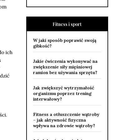
dom
Fitness i sport
W jaki sposób poprawić swoją
gibkość?
do ich
s
Jakie ćwiczenia wykonywać na
zwiększenie siły mięśniowej
ramion bez używania sprzętu?
dzić
Jak zwiększyć wytrzymałość
organizmu poprzez trening
interwałowy?
ci.
Fitness a otłuszczenie wątroby
– jak aktywność fizyczna
wpływa na zdrowie wątroby?