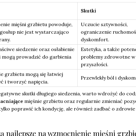
Skutki
ienie mięśni grzbietu powoduje,
Uczucie sztywności,
gosłup nie jest wystarczająco
ograniczenie ruchomoś
rany.
dyskomfort.
aściwe siedzenie oraz osłabienie
Estetyka, a także poten
i mogą prowadzić do garbienia
problemy zdrowotne w
przyszłości.
e grzbietu mogą się łatwiej
Przewlekły ból i dyskom
ć i tworzyć napięcia.
gatywne skutki długiego siedzenia, warto wdrożyć do cod
acniające
mięśnie grzbietu oraz regularnie zmieniać pozy
ylko poprawić ich kondycję, ale również zadbać o zdrowie
 są najlepsze na wzmocnienie mięśni grzbi