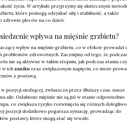
jakość życia. W artykule przyjrzymy się skutecznym meto
bietu, które pomogą odzyskać siłę i stabilność, a także
o zdrowie pleców na co dzień.
 siedzenie wpływa na mięśnie grzbietu?
aczący wpływ na mięśnie grzbietu, co w efekcie prowadzi 
ch problemów zdrowotnych. Zacznijmy od tego, że podcza
ietu nie są aktywne w takim stopniu, jak podczas stania czy
e w ich
zaniku
oraz zwiększonym napięciu, co może prowa
lemów z postawą.
 w pozycji siedzącej, zwłaszcza przez dłuższy czas, nasze
na sile. Osłabione mięśnie nie są już w stanie odpowiednio
a, co zwiększa ryzyko rozwinięcia się różnych dolegliwoś
wej pozycji dodatkowo pogarsza sytuację, prowadząc do
ów postawy, które mogą stać się trwałe.