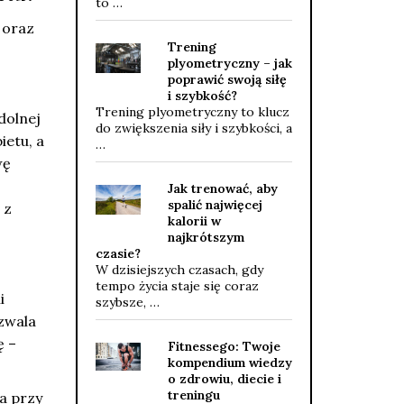
to …
 oraz
Trening
plyometryczny – jak
poprawić swoją siłę
i szybkość?
Trening plyometryczny to klucz
dolnej
do zwiększenia siły i szybkości, a
ietu, a
…
wę
Jak trenować, aby
spalić najwięcej
 z
kalorii w
najkrótszym
czasie?
W dzisiejszych czasach, gdy
tempo życia staje się coraz
i
szybsze, …
ozwala
ę –
Fitnessego: Twoje
kompendium wiedzy
o zdrowiu, diecie i
treningu
a przy