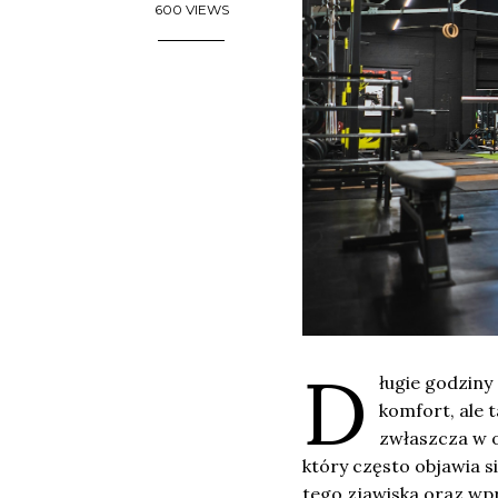
600 VIEWS
D
ługie godziny
komfort, ale
zwłaszcza w o
który często objawia s
tego zjawiska oraz w