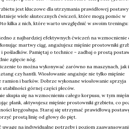
zbietu jest kluczowe dla utrzymania prawidłowej postawy
Istnieje wiele skutecznych ćwiczeń, które mogą pomóc w
 Oto kilka z nich, które warto uwzględnić w swoim treningu:
jedno z najbardziej efektywnych ćwiczeń na wzmocnienie 
konując martwy ciąg, angażujesz mięśnie prostowniki grzb
 i pośladków. Pamiętaj o technice – zadbaj o prostą posta
nie zgięcie nóg.
czenie to można wykonywać zarówno na maszynach, jak i
tang czy hantli. Wiosłowanie angażuje nie tylko mięśnie
że ramion i barków. Dobrze wykonane wiosłowanie sprzyja
z stabilności górnej części pleców.
ie skupia się na wzmocnieniu całego korpusu, w tym mięśn
jąc plank, aktywujesz mięśnie prostowniki grzbietu, co p
lności kręgosłupa. Staraj się utrzymać prawidłową postaw
rzyć prostą linię od głowy do pięt.
ć uwagę na indywidualne potrzeby i poziom zaawansowani