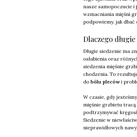
nasze samopoczucie i 
wzmacniania mięśni grz
podpowiemy, jak dbać 
Dlaczego długie
Długie siedzenie ma zn
osłabienia oraz różny
siedzenia mięśnie grzb
chodzenia. To rezultuj
do
bólu pleców
i prob
W czasie, gdy jesteśmy
mięśnie grzbietu tracą 
podtrzymywać kręgosłup
Siedzenie w niewłaści
nieprawidłowych nawyk