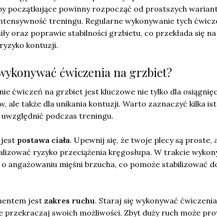
y początkujące powinny rozpocząć od prostszych wariant
ntensywność treningu. Regularne wykonywanie tych ćwicz
y oraz poprawie stabilności grzbietu, co przekłada się na
 ryzyko kontuzji.
wykonywać ćwiczenia na grzbiet?
 ćwiczeń na grzbiet jest kluczowe nie tylko dla osiągnięc
, ale także dla unikania kontuzji. Warto zaznaczyć kilka is
y uwzględnić podczas treningu.
 jest
postawa ciała
. Upewnij się, że twoje plecy są proste, 
alizować ryzyko przeciążenia kręgosłupa. W trakcie wyko
 o angażowaniu mięśni brzucha, co pomoże stabilizować d
mentem jest
zakres ruchu
. Staraj się wykonywać ćwiczeni
ie przekraczaj swoich możliwości. Zbyt duży ruch może pr