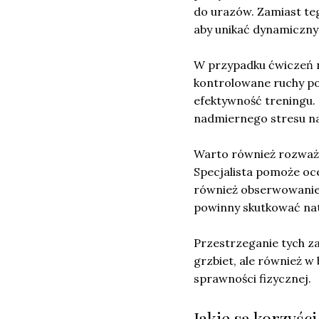
do urazów. Zamiast teg
aby unikać dynamiczny
W przypadku ćwiczeń n
kontrolowane ruchy poz
efektywność treningu. 
nadmiernego stresu n
Warto również rozwa
Specjalista pomoże oce
również obserwowanie 
powinny skutkować na
Przestrzeganie tych 
grzbiet, ale również w 
sprawności fizycznej.
Jakie są korzyś