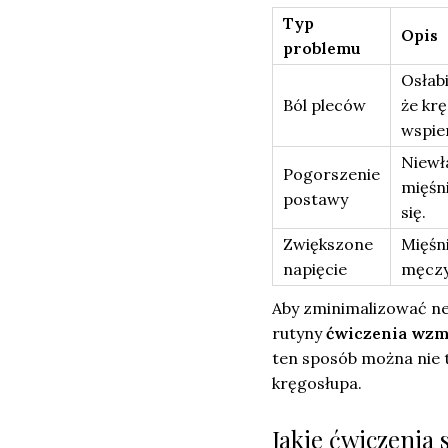
Typ
Opis
problemu
Osłab
Ból pleców
że krę
wspie
Niewł
Pogorszenie
mięśn
postawy
się.
Zwiększone
Mięśni
napięcie
męczy
Aby zminimalizować ne
rutyny
ćwiczenia wzm
ten sposób można nie t
kręgosłupa.
Jakie ćwiczenia