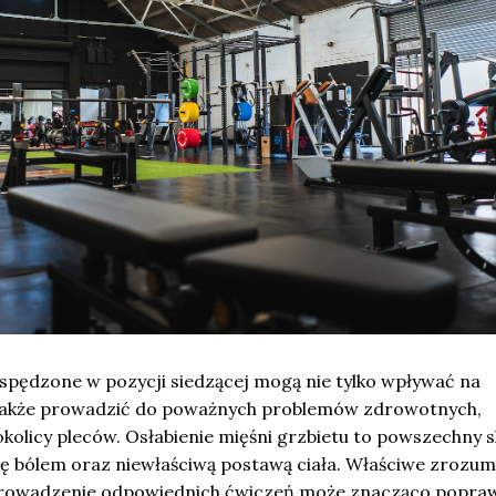
 spędzone w pozycji siedzącej mogą nie tylko wpływać na
 także prowadzić do poważnych problemów zdrowotnych,
kolicy pleców. Osłabienie mięśni grzbietu to powszechny s
ię bólem oraz niewłaściwą postawą ciała. Właściwe zrozum
prowadzenie odpowiednich ćwiczeń może znacząco popra