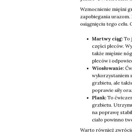
Wzmocnienie mięśni gr
zapobiegania urazom. 
osiągnięciu tego celu.
Martwy ciąg:
To 
części pleców. Wy
także mięśnie nóg
pleców i odpowied
Wiosłowanie:
Ćwi
wykorzystaniem sz
grzbietu, ale tak
poprawie siły ora
Plank:
To ćwiczen
grzbietu. Utrzymu
na poprawę stabi
ciało powinno two
Warto również zwróci