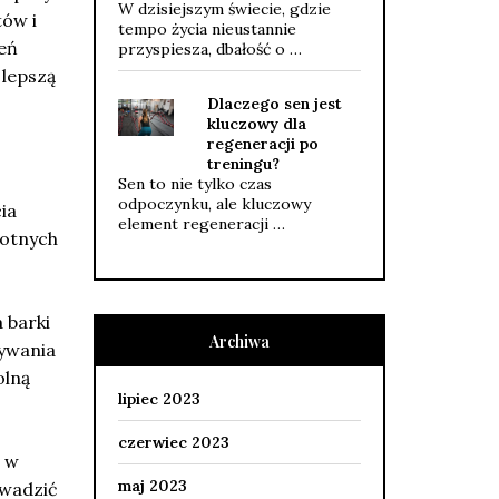
W dzisiejszym świecie, gdzie
ów i
tempo życia nieustannie
eń
przyspiesza, dbałość o …
 lepszą
Dlaczego sen jest
kluczowy dla
regeneracji po
treningu?
Sen to nie tylko czas
odpoczynku, ale kluczowy
ia
element regeneracji …
totnych
a barki
Archiwa
nywania
olną
lipiec 2023
czerwiec 2023
a w
maj 2023
owadzić