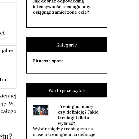
Jak dobrać odpowiednią
intensywność treningu, aby
osiągnąć zamierzone cele?
ci,
Kategorie
cjalne
Fitness i sport
fort.
Warto przeczytać
ziennej
cję. W
Trening na masę
 całego
czy definicję? Jakie
treningi i dieta
wybrać?
Wybór między treningiem na
etu?
masę a treningiem na definicję