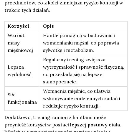
przedmiotów, co z kolei zmniejsza ryzyko kontuzji w
trakcie tych działań.
Korzyści
Opis
Wzrost
Hantle pomagają w budowaniu i
masy
wzmacnianiu mięśni, co poprawia
mięśniowej
sylwetkę i metabolizm.
Regularny trening zwiększa
Lepsza
wytrzymałość i sprawność fizyczną,
wydolność
co przekłada się na lepsze
samopoczucie.
Wzmacnia mięśnie, co ułatwia
Siła
wykonywanie codziennych zadań i
funkcjonalna
redukuje ryzyko kontuzji.
Dodatkowo, trening ramion z hantlami może
przynieść korzyści w postaci
lepszej postawy ciała
.
Właściwe wzmocnienie mięśni ramion i pleców