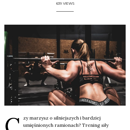
639 VIEWS
C
zy marzysz o silniejszych i bardziej
umięśnionych ramionach? Trening siły