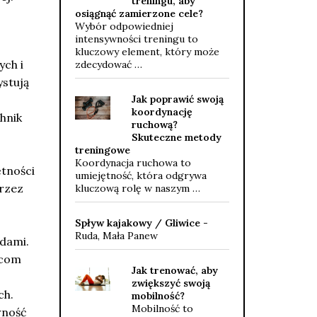
treningu, aby
osiągnąć zamierzone cele?
Wybór odpowiedniej
intensywności treningu to
kluczowy element, który może
ych i
zdecydować …
stują
Jak poprawić swoją
koordynację
hnik
ruchową?
Skuteczne metody
treningowe
Koordynacja ruchowa to
tności
umiejętność, która odgrywa
Przez
kluczową rolę w naszym …
Spływ kajakowy / Gliwice
-
Ruda, Mała Panew
odami.
wcom
Jak trenować, aby
zwiększyć swoją
ch.
mobilność?
Mobilność to
wność