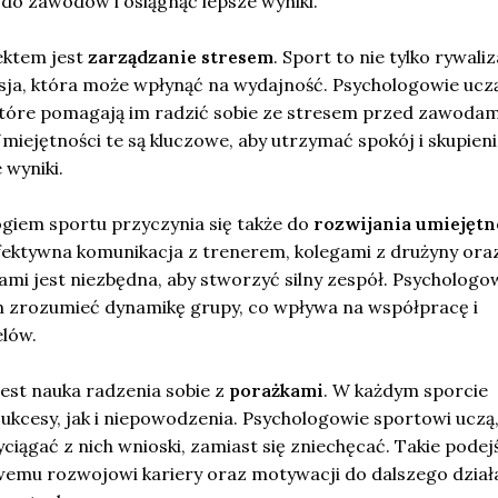
 do zawodów i osiągnąć lepsze wyniki.
ktem jest
zarządzanie stresem
. Sport to nie tylko rywaliz
sja, która może wpłynąć na wydajność. Psychologowie ucz
tóre pomagają im radzić sobie ze stresem przed zawodam
Umiejętności te są kluczowe, aby utrzymać spokój i skupieni
 wyniki.
giem sportu przyczynia się także do
rozwijania umiejętn
Efektywna komunikacja z trenerem, kolegami z drużyny ora
mi jest niezbędna, aby stworzyć silny zespół. Psychologo
zrozumieć dynamikę grupy, co wpływa na współpracę i
elów.
jest nauka radzenia sobie z
porażkami
. W każdym sporcie
ukcesy, jak i niepowodzenia. Psychologowie sportowi uczą,
ciągać z nich wnioski, zamiast się zniechęcać. Takie podej
emu rozwojowi kariery oraz motywacji do dalszego działa