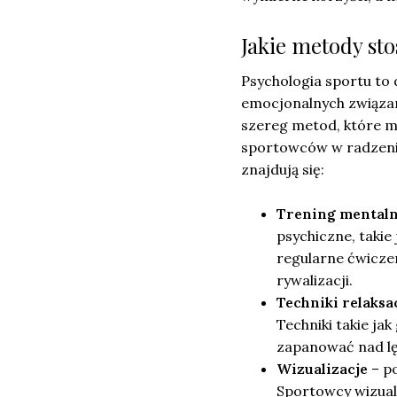
Jakie metody sto
Psychologia sportu to 
emocjonalnych związan
szereg metod, które m
sportowców w radzeniu
znajdują się:
Trening mental
psychiczne, taki
regularne ćwicze
rywalizacji.
Techniki relaksa
Techniki takie j
zapanować nad lę
Wizualizacje
– p
Sportowcy wizual