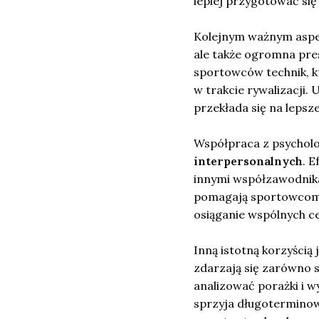
lepiej przygotować się
Kolejnym ważnym aspe
ale także ogromna pre
sportowców technik, k
w trakcie rywalizacji. 
przekłada się na lepsze
Współpraca z psycholo
interpersonalnych
. 
innymi współzawodnika
pomagają sportowcom 
osiąganie wspólnych c
Inną istotną korzyścią 
zdarzają się zarówno s
analizować porażki i wy
sprzyja długoterminow