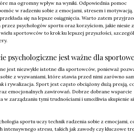
które ma ogromny wpływ na wyniki. Odpowiednia pomoc
omóc w radzeniu sobie z emocjami, stresem i motywacją,
przekłada się na lepsze osiągnięcia. Warto zatem przyjrzeć
zez psychologów sportu oraz korzyściom, jakie niesie z
 wielu sportowców to krok ku lepszej przyszłości, szczegó
ery.
ie psychologiczne jest ważne dla sportow
ne jest niezwykle istotne dla sportowców, ponieważ pozw
 sobie z wyzwaniami, które stawia przed nimi zarówno sa
k i rywalizacja. Sport jest często obciążony dużą presją, 
oraz emocjonalnych zawirowań. Dobrze dobrane wsparcie
w zarządzaniu tymi trudnościami i umożliwia skupienie si
hologia sportu uczy technik radzenia sobie z emocjami, co
intensywnego stresu, takich jak zawody czy kluczowe tre