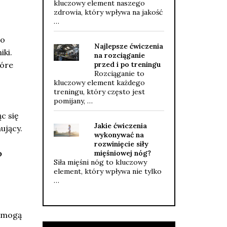
kluczowy element naszego
zdrowia, który wpływa na jakość
…
go
Najlepsze ćwiczenia
iki.
na rozciąganie
tóre
przed i po treningu
Rozciąganie to
kluczowy element każdego
treningu, który często jest
pomijany, …
c się
Jakie ćwiczenia
ujący.
wykonywać na
rozwinięcie siły
?
mięśniowej nóg?
Siła mięśni nóg to kluczowy
element, który wpływa nie tylko
…
y mogą