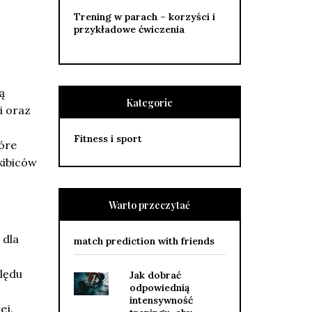
Trening w parach – korzyści i
przykładowe ćwiczenia
ą
Kategorie
i oraz
Fitness i sport
óre
kibiców
Warto przeczytać
 dla
match prediction with friends
lędu
Jak dobrać
odpowiednią
intensywność
ej.