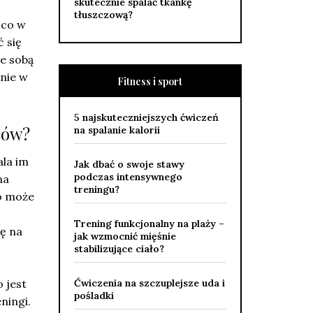
skutecznie spalać tkankę
tłuszczową?
 co w
 się
e sobą
lnie w
Fitness i sport
5 najskuteczniejszych ćwiczeń
ców?
na spalanie kalorii
ala im
Jak dbać o swoje stawy
podczas intensywnego
ma
treningu?
co może
Trening funkcjonalny na plaży –
ę na
jak wzmocnić mięśnie
stabilizujące ciało?
 jest
Ćwiczenia na szczuplejsze uda i
pośladki
ningi.