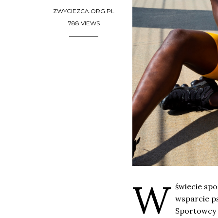
ZWYCIEZCA.ORG.PL
788 VIEWS
W
świecie spo
wsparcie p
Sportowcy n