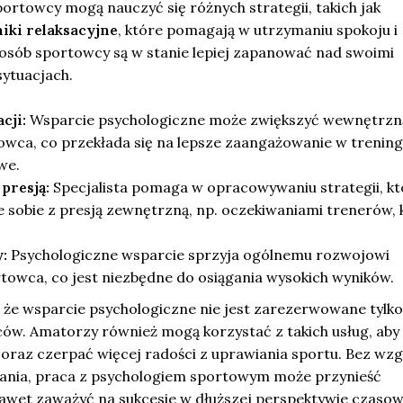
ortowcy mogą nauczyć się różnych strategii, takich jak
iki relaksacyjne
, które pomagają w utrzymaniu spokoju i
posób sportowcy są w stanie lepiej zapanować nad swoimi
sytuacjach.
cji:
Wsparcie psychologiczne może zwiększyć wewnętrzn
wca, co przekłada się na lepsze zaangażowanie w trening
we.
presją:
Specjalista pomaga w opracowywaniu strategii, kt
e sobie z presją zewnętrzną, np. oczekiwaniami trenerów, 
:
Psychologiczne wsparcie sprzyja ogólnemu rozwojowi
owca, co jest niezbędne do osiągania wysokich wyników.
 że wsparcie psychologiczne nie jest zarezerwowane tylko
. Amatorzy również mogą korzystać z takich usług, aby
oraz czerpać więcej radości z uprawiania sportu. Bez wzg
nia, praca z psychologiem sportowym może przynieść
nawet zaważyć na sukcesie w dłuższej perspektywie czasow