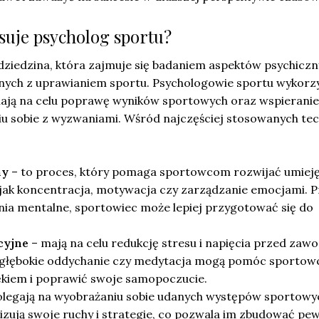
suje psycholog sportu?
dziedzina, która zajmuje się badaniem aspektów psychiczn
ych z uprawianiem sportu. Psychologowie sportu wykorzy
ają na celu poprawę wyników sportowych oraz wspieranie
 sobie z wyzwaniami. Wśród najczęściej stosowanych tec
ny
– to proces, który pomaga sportowcom rozwijać umieję
e jak koncentracja, motywacja czy zarządzanie emocjami. 
nia mentalne, sportowiec może lepiej przygotować się do
cyjne
– mają na celu redukcję stresu i napięcia przed zaw
ak głębokie oddychanie czy medytacja mogą pomóc sporto
kiem i poprawić swoje samopoczucie.
olegają na wyobrażaniu sobie udanych występów sportowy
izują swoje ruchy i strategie, co pozwala im zbudować pe