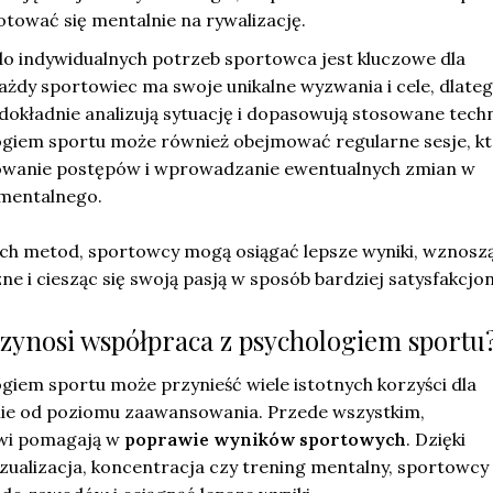
otować się mentalnie na rywalizację.
 indywidualnych potrzeb sportowca jest kluczowe dla
Każdy sportowiec ma swoje unikalne wyzwania i cele, dlate
okładnie analizują sytuację i dopasowują stosowane techn
giem sportu może również obejmować regularne sesje, k
owanie postępów i wprowadzanie ewentualnych zmian w
 mentalnego.
ych metod, sportowcy mogą osiągać lepsze wyniki, wznoszą
ne i ciesząc się swoją pasją w sposób bardziej satysfakcjon
przynosi współpraca z psychologiem sportu
giem sportu może przynieść wiele istotnych korzyści dla
nie od poziomu zaawansowania. Przede wszystkim,
wi pomagają w
poprawie wyników sportowych
. Dzięki
izualizacja, koncentracja czy trening mentalny, sportowc