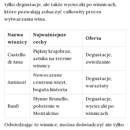
tylko degustacje, ale także wycieczki po winnicach,
które pozwalają zobaczyć całkowity proces
wytwarzania wina.
Nazwa
Najważniejsze
Oferta
winnicy
cechy
Piękny krajobraz,
Castello
Degustacje,
sztuka na terenie
di Ama
zwiedzanie
winnicy
Nowoczesne
Degustacje,
Antinori
centrum wizyt,
warsztaty
bogata historia
Słynne Brunello,
Degustacje,
Banfi
położenie w
wycieczki po
Montalcino
winnicach
Odwiedzając te winnice, można doświadczyć nie tylko