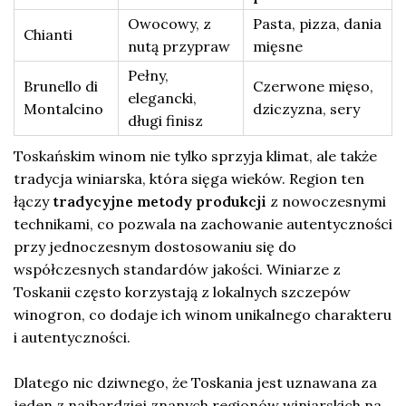
Owocowy, z
Pasta, pizza, dania
Chianti
nutą przypraw
mięsne
Pełny,
Brunello di
Czerwone mięso,
elegancki,
Montalcino
dziczyzna, sery
długi finisz
Toskańskim winom nie tylko sprzyja klimat, ale także
tradycja winiarska, która sięga wieków. Region ten
łączy
tradycyjne metody produkcji
z nowoczesnymi
technikami, co pozwala na zachowanie autentyczności
przy jednoczesnym dostosowaniu się do
współczesnych standardów jakości. Winiarze z
Toskanii często korzystają z lokalnych szczepów
winogron, co dodaje ich winom unikalnego charakteru
i autentyczności.
Dlatego nic dziwnego, że Toskania jest uznawana za
jeden z najbardziej znanych regionów winiarskich na