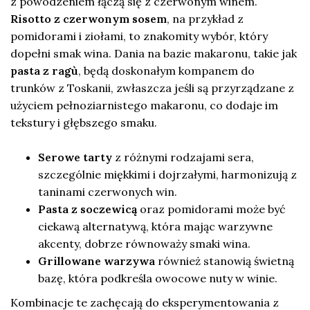
z powodzeniem łączą się z czerwonym winem.
Risotto z czerwonym sosem
, na przykład z
pomidorami i ziołami, to znakomity wybór, który
dopełni smak wina. Dania na bazie makaronu, takie jak
pasta z ragù
, będą doskonałym kompanem do
trunków z Toskanii, zwłaszcza jeśli są przyrządzane z
użyciem pełnoziarnistego makaronu, co dodaje im
tekstury i głębszego smaku.
Serowe tarty
z różnymi rodzajami sera,
szczególnie miękkimi i dojrzałymi, harmonizują z
taninami czerwonych win.
Pasta z soczewicą
oraz pomidorami może być
ciekawą alternatywą, która mając warzywne
akcenty, dobrze równoważy smaki wina.
Grillowane warzywa
również stanowią świetną
bazę, która podkreśla owocowe nuty w winie.
Kombinacje te zachęcają do eksperymentowania z