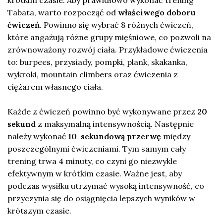
krótkim czasie. Aby prawidłowo wykonać trening
Tabata, warto rozpocząć od
właściwego doboru
ćwiczeń
. Powinno się wybrać 8 różnych ćwiczeń,
które angażują różne grupy mięśniowe, co pozwoli na
zrównoważony rozwój ciała. Przykładowe ćwiczenia
to: burpees, przysiady, pompki, plank, skakanka,
wykroki, mountain climbers oraz ćwiczenia z
ciężarem własnego ciała.
Każde z ćwiczeń powinno być wykonywane przez
20
sekund
z maksymalną intensywnością. Następnie
należy wykonać
10-sekundową przerwę
między
poszczególnymi ćwiczeniami. Tym samym cały
trening trwa 4 minuty, co czyni go niezwykle
efektywnym w krótkim czasie. Ważne jest, aby
podczas wysiłku utrzymać wysoką intensywność, co
przyczynia się do osiągnięcia lepszych wyników w
krótszym czasie.