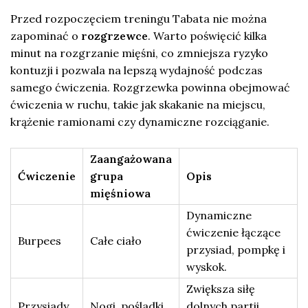
Przed rozpoczęciem treningu Tabata nie można
zapominać o
rozgrzewce
. Warto poświęcić kilka
minut na rozgrzanie mięśni, co zmniejsza ryzyko
kontuzji i pozwala na lepszą wydajność podczas
samego ćwiczenia. Rozgrzewka powinna obejmować
ćwiczenia w ruchu, takie jak skakanie na miejscu,
krążenie ramionami czy dynamiczne rozciąganie.
Zaangażowana
Ćwiczenie
grupa
Opis
mięśniowa
Dynamiczne
ćwiczenie łączące
Burpees
Całe ciało
przysiad, pompkę i
wyskok.
Zwiększa siłę
Przysiady
Nogi, pośladki
dolnych partii