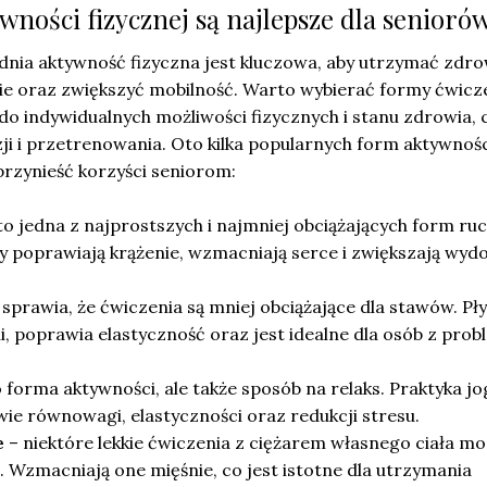
wności fizycznej są najlepsze dla senioró
dnia aktywność fizyczna jest kluczowa, aby utrzymać zdro
 oraz zwiększyć mobilność. Warto wybierać formy ćwicz
o indywidualnych możliwości fizycznych i stanu zdrowia, 
ji i przetrenowania. Oto kilka popularnych form aktywnoś
przynieść korzyści seniorom:
to jedna z najprostszych i najmniej obciążających form ruc
y poprawiają krążenie, wzmacniają serce i zwiększają wyd
sprawia, że ćwiczenia są mniej obciążające dla stawów. Pł
ni, poprawia elastyczność oraz jest idealne dla osób z pro
o forma aktywności, ale także sposób na relaks. Praktyka jo
e równowagi, elastyczności oraz redukcji stresu.
e
– niektóre lekkie ćwiczenia z ciężarem własnego ciała mo
 Wzmacniają one mięśnie, co jest istotne dla utrzymania