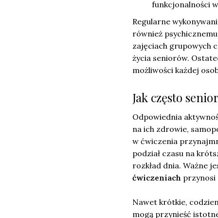
funkcjonalności 
Regularne wykonywanie 
również psychicznemu.
zajęciach grupowych 
życia seniorów. Ostat
możliwości każdej osob
Jak często senio
Odpowiednia aktywność
na ich zdrowie, samopo
w ćwiczenia przynajm
podział czasu na krót
rozkład dnia. Ważne je
ćwiczeniach
przynosi 
Nawet krótkie, codzien
mogą przynieść istotne