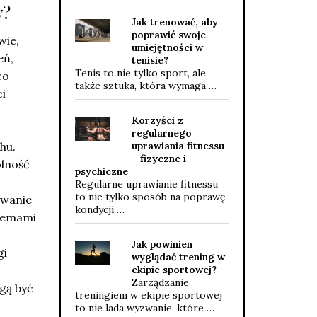
w?
Jak trenować, aby
poprawić swoje
wie,
umiejętności w
eń,
tenisie?
Tenis to nie tylko sport, ale
co
także sztuka, która wymaga …
ci
Korzyści z
regularnego
hu.
uprawiania fitnessu
– fizyczne i
olność
psychiczne
Regularne uprawianie fitnessu
to nie tylko sposób na poprawę
ywanie
kondycji …
blemami
Jak powinien
gi
wyglądać trening w
ekipie sportowej?
Zarządzanie
gą być
treningiem w ekipie sportowej
to nie lada wyzwanie, które …