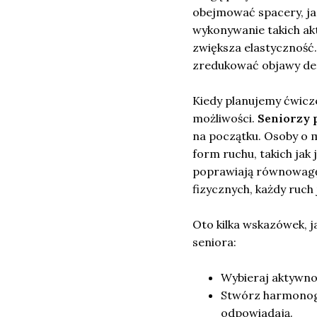
obejmować spacery, ja
wykonywanie takich akt
zwiększa elastyczność
zredukować objawy depr
Kiedy planujemy ćwicz
możliwości.
Seniorzy 
na początku. Osoby o 
form ruchu, takich jak j
poprawiają równowagę.
fizycznych, każdy ruch 
Oto kilka wskazówek, j
seniora:
Wybieraj aktywno
Stwórz harmonogr
odpowiadają.