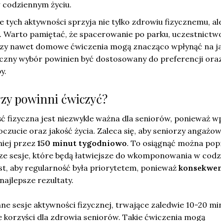
w codziennym życiu.
tych aktywności sprzyja nie tylko zdrowiu fizycznemu, al
 Warto pamiętać, że spacerowanie po parku, uczestnictw
czy nawet domowe ćwiczenia mogą znacząco wpłynąć na j
eczny wybór powinien być dostosowany do preferencji ora
y.
rzy powinni ćwiczyć?
 fizyczna jest niezwykle ważna dla seniorów, ponieważ w
czucie oraz jakość życia. Zaleca się, aby seniorzy angażowa
niej przez
150 minut tygodniowo
. To osiągnąć można pop
sze sesje, które będą łatwiejsze do wkomponowania w cod
st, aby regularność była priorytetem, ponieważ
konsekwen
najlepsze rezultaty.
ne sesje aktywności fizycznej, trwające zaledwie 10-20 mi
 korzyści dla zdrowia seniorów. Takie ćwiczenia mogą