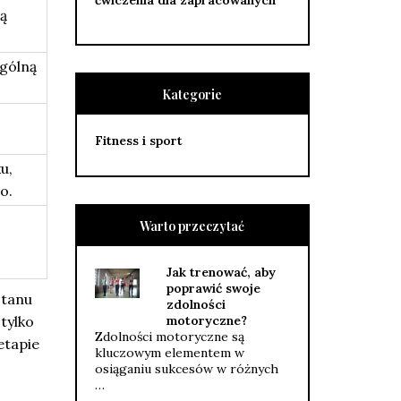
ćwiczenia dla zapracowanych
ą
ogólną
Kategorie
Fitness i sport
u,
o.
Warto przeczytać
Jak trenować, aby
poprawić swoje
stanu
zdolności
tylko
motoryczne?
Zdolności motoryczne są
etapie
kluczowym elementem w
osiąganiu sukcesów w różnych
…