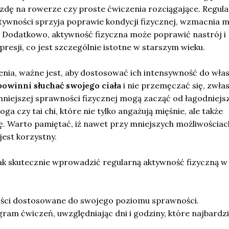
zdę na rowerze czy proste ćwiczenia rozciągające. Regul
ywności sprzyja poprawie kondycji fizycznej, wzmacnia mi
. Dodatkowo, aktywność fizyczna może poprawić nastrój i
esji, co jest szczególnie istotne w starszym wieku.
enia, ważne jest, aby dostosować ich intensywność do wła
powinni słuchać swojego ciała
i nie przemęczać się, zwła
mniejszej sprawności fizycznej mogą zacząć od łagodniejs
oga czy tai chi, które nie tylko angażują mięśnie, ale także
 Warto pamiętać, iż nawet przy mniejszych możliwościac
jest korzystny.
ak skutecznie wprowadzić regularną aktywność fizyczną w 
ści dostosowane do swojego poziomu sprawności.
am ćwiczeń, uwzględniając dni i godziny, które najbardzi