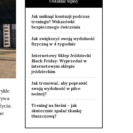
Ostatnie wpisy
Jak uniknąć kontuzji podczas
treningu? Wskazówki
bezpiecznego ćwiczenia
Jak zwiększyć swoją wydolność
fizyczną w 4 tygodnie
Internetowy Sklep Jeździecki
Black Friday: Wyprzedaż w
internetowym sklepie
jeździeckim
Jak trenować, aby poprawić
swoją wydolność w pilce
wykle
nożnej?
pływa
ycia.
Trening na bieżni – jak
skutecznie spalać tkankę
ne
tłuszczową?