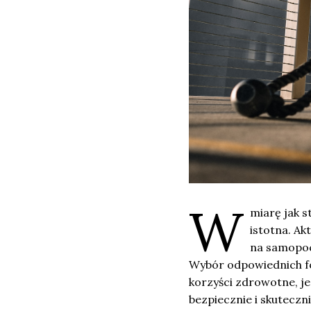
W
miarę jak s
istotna. Ak
na samopocz
Wybór odpowiednich f
korzyści zdrowotne, je
bezpiecznie i skuteczn