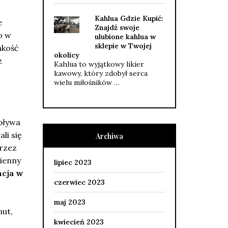
Kahlua Gdzie Kupić:
e
Znajdź swoje
o w
ulubione kahlua w
sklepie w Twojej
akość
okolicy
z
Kahlua to wyjątkowy likier
kawowy, który zdobył serca
wielu miłośników …
pływa
li się
Archiwa
rzez
zienny
lipiec 2023
cja w
czerwiec 2023
maj 2023
nut,
kwiecień 2023