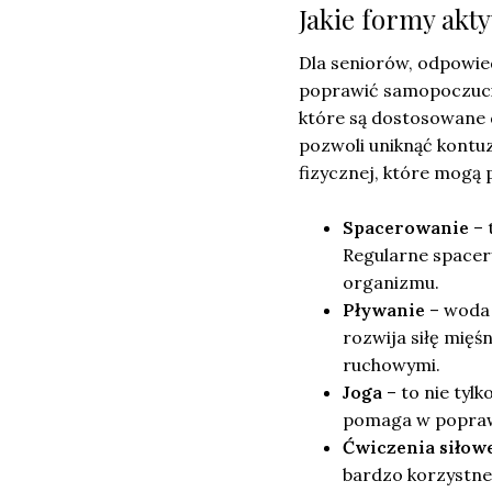
Jakie formy akty
Dla seniorów, odpowie
poprawić samopoczucie
które są dostosowane d
pozwoli uniknąć kontuz
fizycznej, które mogą 
Spacerowanie
– 
Regularne spacer
organizmu.
Pływanie
– woda 
rozwija siłę mięś
ruchowymi.
Joga
– to nie tylk
pomaga w poprawi
Ćwiczenia siłow
bardzo korzystne.