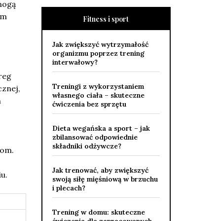
mogą
ym
Fitness i sport
Jak zwiększyć wytrzymałość
organizmu poprzez trening
interwałowy?
reg
Treningi z wykorzystaniem
cznej,
własnego ciała – skuteczne
h
ćwiczenia bez sprzętu
Dieta wegańska a sport – jak
zbilansować odpowiednie
składniki odżywcze?
iom.
Jak trenować, aby zwiększyć
u.
swoją siłę mięśniową w brzuchu
i plecach?
Trening w domu: skuteczne