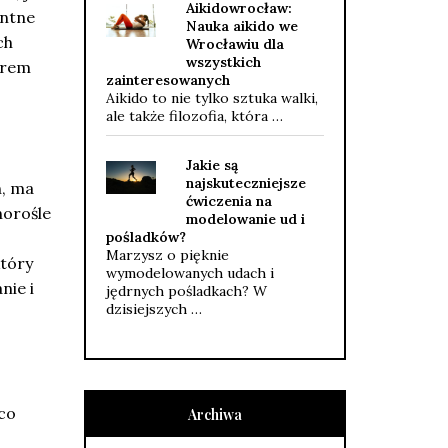
Aikidowrocław:
antne
Nauka aikido we
ch
Wrocławiu dla
wszystkich
orem
zainteresowanych
Aikido to nie tylko sztuka walki,
ale także filozofia, która …
Jakie są
najskuteczniejsze
h, ma
ćwiczenia na
norośle
modelowanie ud i
pośladków?
Marzysz o pięknie
który
wymodelowanych udach i
nie i
jędrnych pośladkach? W
dzisiejszych …
ąco
Archiwa