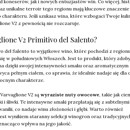
koneserów, jak i nowych entuzjastów win. Co więcej, hist
az unikalne terroir tego regionu mają kluczowe znaczenie
charakteru. Jeśli szukasz wina, które wzbogaci Twoje kul
ione V2 z pewnością nie rozczaruje.
glione V2 Primitivo del Salento?
vo del Salento to wyjątkowe wino, które pochodzi z region
się w południowych Włoszech. Jest to produkt, który zdoby
na dzięki swojej intensywności smaku oraz aromatycznym
ca pełnym ciałem, co sprawia, że idealnie nadaje się dla 
mocnym charakterze.
 Varvaglione V2 są
wyraziste nuty owocowe
, takie jak ci
 i śliwki. Te intensywne smaki przeplatają się z subtelnymi
anilii, co nadaje winu złożoności i głębi. Warto również
 jest wynikiem staranny selekcji winogron oraz tradycyjnyc
znacząco wpływa na jego jakość.