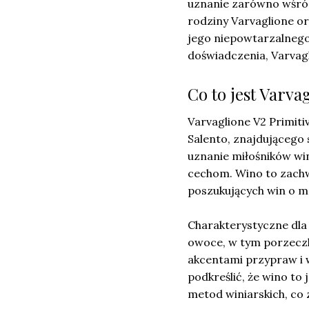
uznanie zarówno wśród 
rodziny Varvaglione or
jego niepowtarzalnego 
doświadczenia, Varvagl
Co to jest Varva
Varvaglione V2 Primiti
Salento, znajdującego 
uznanie miłośników wi
cechom. Wino to zachwy
poszukujących win o 
Charakterystyczne dla
owoce, w tym porzeczki
akcentami przypraw i w
podkreślić, że wino to
metod winiarskich, co 