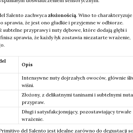
 wspaniałym doświadczeniem sensorycznym.
del Salento zachwyca
złożonością
. Wino to charakteryzuje 
co sprawia, że jest ono gładkie i przyjemne w odbiorze.
subtelne przyprawy i nuty dębowe, które dodają głębi i
finisz sprawia, że każdy łyk zostawia niezatarte wrażenie,
o.
del
Opis
Intensywne nuty dojrzałych owoców, głównie śli
wiśni.
Złożony, z delikatnymi taninami i subtelnymi nut
przypraw.
Długi i satysfakcjonujący, pozostawiający trwałe
wrażenie.
rimitivo del Salento jest idealne zarówno do degustacji sol