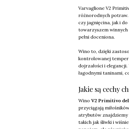
Varvaglione V2 Primiti
różnorodnych potraw. 
czy jagnięcina, jak i 
towarzyszem winnych 
pełni doceniona.
Wino to, dzięki zastos
kontrolowanej tempera
dojrzałości i elegancji
łagodnymi taninami, c
Jakie są cechy c
Wino
V2 Primitivo del
przyciągają miłośnikó
atrybutów znajdziemy
takich jak śliwki i wiś