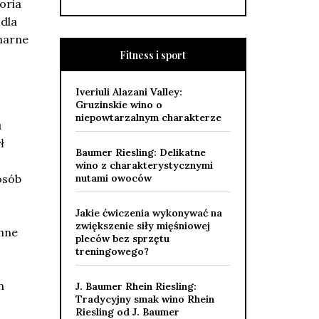
oria
 dla
inarne
Fitness i sport
Iveriuli Alazani Valley:
Gruzinskie wino o
niepowtarzalnym charakterze
u
ł
Baumer Riesling: Delikatne
wino z charakterystycznymi
osób
nutami owoców
Jakie ćwiczenia wykonywać na
zwiększenie siły mięśniowej
emne
pleców bez sprzętu
treningowego?
h
J. Baumer Rhein Riesling:
Tradycyjny smak wino Rhein
Riesling od J. Baumer