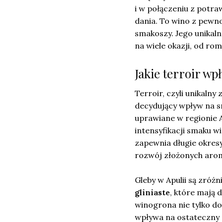
i w połączeniu z potra
dania. To wino z pewn
smakoszy. Jego unikaln
na wiele okazji, od ro
Jakie terroir wp
Terroir, czyli unikaln
decydujący wpływ na sm
uprawiane w regionie A
intensyfikacji smaku w
zapewnia długie okres
rozwój złożonych aro
Gleby w Apulii są zróż
gliniaste
, które mają 
winogrona nie tylko do
wpływa na ostateczny