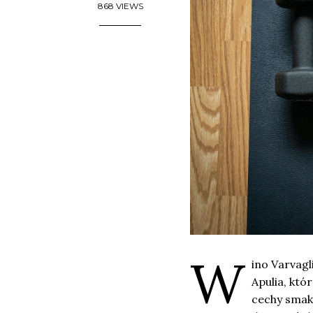
868 VIEWS
W
ino Varvagl
Apulia, któ
cechy smako