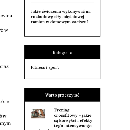
Jakie ćwiczenia wykonywać na
łowina
rozbudowę siły mięśniowej
ramion w domowym zaciszu?
yć w
Kategorie
raz
Fitness i sport
Warto przeczytać
tóre
Trening
crossfitowy – jakie
ców
,
są korzyści i efekty
emnym
tego intensywnego