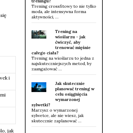
treningu?
Trening crossfitowy to nie tylko
moda, ale intensywna forma
się
aktywności, …
Trening na
wioślarzu – jak
ćwiczyć, aby
trenować mięśnie
całego ciała?
Trening na wioślarzu to jedna z
najskuteczniejszych metod, by
zaangażować …
wek i
Jak skutecznie
planować trening w
celu osiągnięcia
ami
wymarzonej
sylwetki?
Marzysz o wymarzonej
sylwetce, ale nie wiesz, jak
skutecznie zaplanować …
o, jak