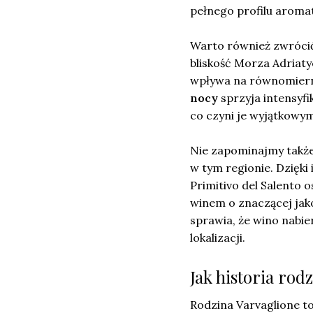
pełnego profilu aromat
Warto również zwrócić
bliskość Morza Adriat
wpływa na równomiern
nocy
sprzyja intensyfi
co czyni je wyjątkowym
Nie zapominajmy takż
w tym regionie. Dzięki
Primitivo del Salento 
winem o znaczącej jako
sprawia, że wino nabi
lokalizacji.
Jak historia rod
Rodzina Varvaglione to 