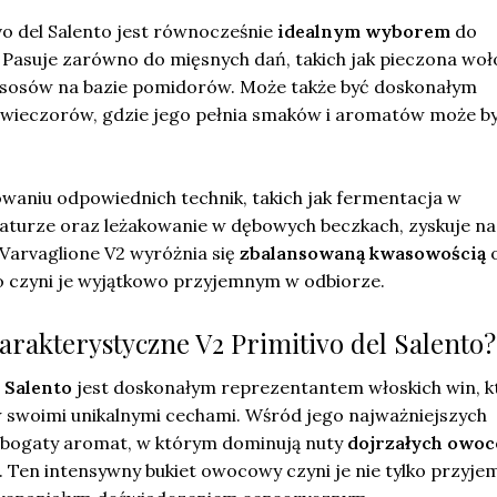
vo del Salento jest równocześnie
idealnym wyborem
do
Pasuje zarówno do mięsnych dań, takich jak pieczona wo
do sosów na bazie pomidorów. Może także być doskonałym
wieczorów, gdzie jego pełnia smaków i aromatów może b
owaniu odpowiednich technik, takich jak fermentacja w
turze oraz leżakowanie w dębowych beczkach, zyskuje na
. Varvaglione V2 wyróżnia się
zbalansowaną kwasowością
o
o czyni je wyjątkowo przyjemnym w odbiorze.
harakterystyczne V2 Primitivo del Salento?
 Salento
jest doskonałym reprezentantem włoskich win, k
w swoimi unikalnymi cechami. Wśród jego najważniejszych
 bogaty aromat, w którym dominują nuty
dojrzałych owo
nie. Ten intensywny bukiet owocowy czyni je nie tylko przyj