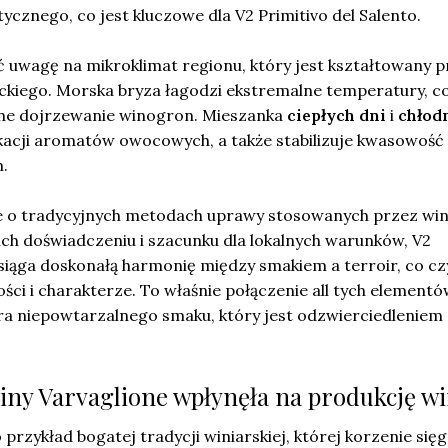
ycznego, co jest kluczowe dla V2 Primitivo del Salento.
 uwagę na mikroklimat regionu, który jest kształtowany p
yckiego. Morska bryza łagodzi ekstremalne temperatury, c
e dojrzewanie winogron. Mieszanka
ciepłych dni
i
chłod
kacji aromatów owocowych, a także stabilizuje kwasowość 
.
e o tradycyjnych metodach uprawy stosowanych przez win
 ich doświadczeniu i szacunku dla lokalnych warunków, V2
osiąga doskonałą harmonię między smakiem a terroir, co czy
ści i charakterze. To właśnie połączenie all tych element
era niepowtarzalnego smaku, który jest odzwierciedleniem
ziny Varvaglione wpłynęła na produkcję w
przykład bogatej tradycji winiarskiej, której korzenie sięg