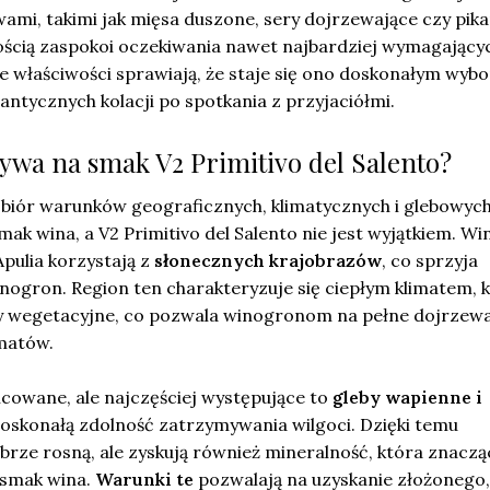
wami, takimi jak mięsa duszone, sery dojrzewające czy pik
ością zaspokoi oczekiwania nawet najbardziej wymagający
e właściwości sprawiają, że staje się ono doskonałym wyb
mantycznych kolacji po spotkania z przyjaciółmi.
ływa na smak V2 Primitivo del Salento?
y zbiór warunków geograficznych, klimatycznych i glebowyc
ak wina, a V2 Primitivo del Salento nie jest wyjątkiem. Wi
pulia korzystają z
słonecznych krajobrazów
, co sprzyja
inogron. Region ten charakteryzuje się ciepłym klimatem, 
y wegetacyjne, co pozwala winogronom na pełne dojrzewa
matów.
nicowane, ale najczęściej występujące to
gleby wapienne i
doskonałą zdolność zatrzymywania wilgoci. Dzięki temu
brze rosną, ale zyskują również mineralność, która znacz
 smak wina.
Warunki te
pozwalają na uzyskanie złożonego,