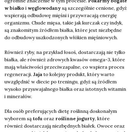
ogromne znaczenie w tym procesie.
Pokarmy bogate
w białko
i
węglowodany
są szczególnie cenione, gdyż
wspierają odbudowę mięśni i przywracają energię
organizmu. Chude mięsa, takie jak kurczak czy indyk,
są znakomitym źródłem białka, które jest niezbędne
do odbudowy uszkodzonych włókien mięśniowych.
Również ryby, na przykład łosoś, dostarczają nie tylko
białka, ale również zdrowych kwasów omega-3, które
mają właściwości przeciwzapalne, co wspiera proces
regeneracji.
Jaja
to kolejny produkt, który warto
uwzględnić w diecie po treningu, gdyż są źródłem
wysoko przyswajalnego białka oraz istotnych witamin
i minerałów.
Dla osób preferujących dietę roślinną doskonałym
wyborem są
tofu
oraz
roślinne jogurty
, które
również dostarczają niezbędnych białek. Owoce oraz