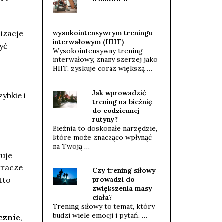
izacje
wysokointensywnym treningu
interwałowym (HIIT)
yć
Wysokointensywny trening
interwałowy, znany szerzej jako
HIIT, zyskuje coraz większą …
Jak wprowadzić
ybkie i
trening na bieżnię
do codziennej
rutyny?
Bieżnia to doskonałe narzędzie,
które może znacząco wpłynąć
na Twoją …
ruje
gracze
Czy trening siłowy
tto
prowadzi do
zwiększenia masy
ciała?
Trening siłowy to temat, który
budzi wiele emocji i pytań, …
cznie
,