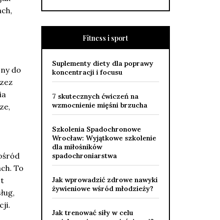
ach,
Fitness i sport
Suplementy diety dla poprawy
ony do
koncentracji i focusu
rzez
ia
7 skutecznych ćwiczeń na
wzmocnienie mięśni brzucha
ze,
Szkolenia Spadochronowe
Wrocław: Wyjątkowe szkolenie
dla miłośników
ośród
spadochroniarstwa
ch. To
t
Jak wprowadzić zdrowe nawyki
żywieniowe wśród młodzieży?
ług,
ji.
Jak trenować siły w celu