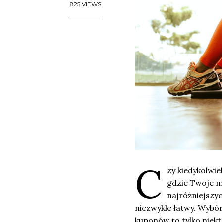
825 VIEWS
C
zy kiedykolwie
gdzie Twoje m
najróżniejszyc
niezwykle łatwy. Wybó
kuponów to tylko niekt