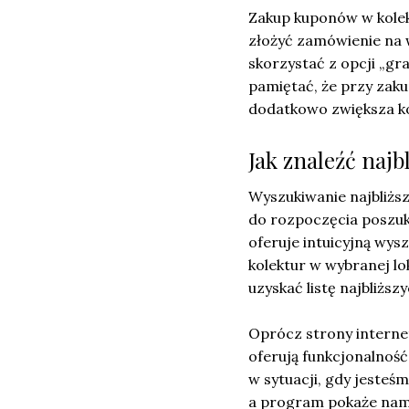
Zakup kuponów w kolekt
złożyć zamówienie na 
skorzystać z opcji „gr
pamiętać, że przy zak
dodatkowo zwiększa ko
Jak znaleźć najb
Wyszukiwanie najbliższ
do rozpoczęcia poszuk
oferuje intuicyjną wys
kolektur w wybranej lo
uzyskać listę najbliższ
Oprócz strony interne
oferują funkcjonalność
w sytuacji, gdy jesteś
a program pokaże nam n