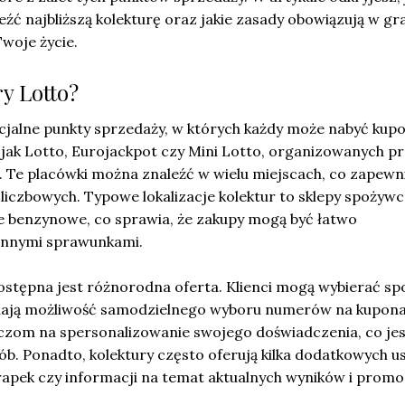
eźć najbliższą kolekturę oraz jakie zasady obowiązują w gr
woje życie.
ry Lotto?
ecjalne punkty sprzedaży, w których każdy może nabyć kup
h jak Lotto, Eurojackpot czy Mini Lotto, organizowanych p
. Te placówki można znaleźć w wielu miejscach, co zapewn
 liczbowych. Typowe lokalizacje kolektur to sklepy spożywc
je benzynowe, co sprawia, że zakupy mogą być łatwo
ennymi sprawunkami.
ostępna jest różnorodna oferta. Klienci mogą wybierać sp
 mają możliwość samodzielnego wyboru numerów na kupona
czom na spersonalizowanie swojego doświadczenia, co jes
sób. Ponadto, kolektury często oferują kilka dodatkowych us
rapek czy informacji na temat aktualnych wyników i promoc