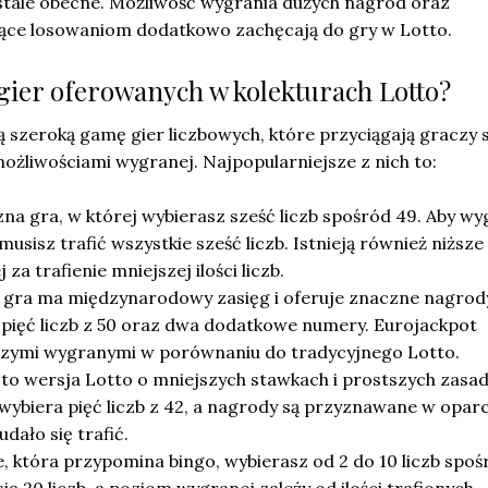
stale obecne. Możliwość wygrania dużych nagród oraz
ące losowaniom dodatkowo zachęcają do gry w Lotto.
 gier oferowanych w kolekturach Lotto?
ą szeroką gamę gier liczbowych, które przyciągają graczy 
ożliwościami wygranej. Najpopularniejsze z nich to:
zna gra, w której wybierasz sześć liczb spośród 49. Aby wy
usisz trafić wszystkie sześć liczb. Istnieją również niższe
a trafienie mniejszej ilości liczb.
 gra ma międzynarodowy zasięg i oferuje znaczne nagrod
 pięć liczb z 50 oraz dwa dodatkowe numery. Eurojackpot
szymi wygranymi w porównaniu do tradycyjnego Lotto.
 to wersja Lotto o mniejszych stawkach i prostszych zasa
wybiera pięć liczb z 42, a nagrody są przyznawane w oparc
 udało się trafić.
, która przypomina bingo, wybierasz od 2 do 10 liczb spoś
ię 20 liczb, a poziom wygranej zależy od ilości trafionych