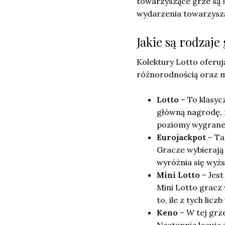
towarzyszące grze są 
wydarzenia towarzysz
Jakie są rodzaje
Kolektury Lotto oferuj
różnorodnością oraz m
Lotto
– To klasyc
główną nagrodę, m
poziomy wygranej z
Eurojackpot
– Ta
Gracze wybierają
wyróżnia się wyż
Mini Lotto
– Jest
Mini Lotto gracz 
to, ile z tych liczb
Keno
– W tej grze
Następnie losuje s