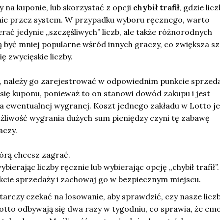
y na kuponie, lub skorzystać z opcji
chybił trafił
, gdzie licz
ie przez system. W przypadku wyboru ręcznego, warto
erać jedynie „szczęśliwych” liczb, ale także różnorodnych
ą być mniej popularne wśród innych graczy, co zwiększa s
się zwycięskie liczby.
, należy go zarejestrować w odpowiednim punkcie sprzeda
 się kuponu, ponieważ to on stanowi dowód zakupu i jest
a ewentualnej wygranej. Koszt jednego zakładu w Lotto je
ożliwość wygrania dużych sum pieniędzy czyni tę zabawę
aczy.
órą chcesz zagrać.
bierając liczby ręcznie lub wybierając opcję „chybił trafił”.
kcie sprzedaży i zachowaj go w bezpiecznym miejscu.
arczy czekać na losowanie, aby sprawdzić, czy nasze liczb
otto odbywają się dwa razy w tygodniu, co sprawia, że em