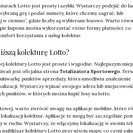
urach Lotto jest prosty i szybki. Wystarczy podejść do la
wybraną grę i podać numery, które chcemy zagrać, lub
aj w ciemno”, gdzie liczby są wybierane losowo. Warto równ
upie kuponu można wykorzystać różne formy płatności, co
mfort korzystania z usług kolektur.
liższą kolekturę Lotto?
ej kolektury Lotto jest proste i wygodne. Najlepszym mie
iwań jest oficjalna strona
Totalizatora Sportowego
. Ser
zukiwarkę punktów sprzedaży, która umożliwia znalezienie
kalizacji. Wystarczy wpisać swojego adres lub miejscowość
ych punktów, w których można kupić losy na lotto.
towej, warto zwrócić uwagę na aplikacje mobilne, które r
 lokalizacji kolektur. Aplikacje te mogą być szczególnie p
my w ruchu. Wystarczy, że włączymy lokalizację w swoim tel
ajbliższe kolektury Lotto przy użyciu mapy, co czyni zak