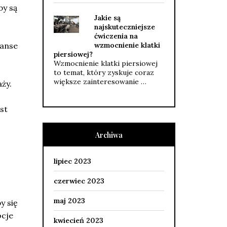
by są
Jakie są
najskuteczniejsze
ćwiczenia na
zanse
wzmocnienie klatki
piersiowej?
Wzmocnienie klatki piersiowej
to temat, który zyskuje coraz
większe zainteresowanie …
ży.
st
Archiwa
lipiec 2023
czerwiec 2023
maj 2023
y się
ocje
kwiecień 2023