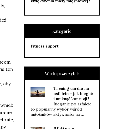
zwiększenia masy mięśniowej?
dy,
ież
Kategorie
Fitness i sport
jscem
wis ten
Warto przeczytać
, aby
Trening cardio na
asfalcie – jak biegać
i uniknąć kontuzji?
Bieganie po asfalcie
ównież
to popularny wybór wśród
omocne
miłośników aktywności na …
efonie,
upy
6 faktów o