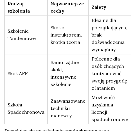
Rodzaj
Najważniejsze
Zalety
szkolenia
cechy
Idealne dla
Skok z
początkujących,
Szkolenie
instruktorem,
brak
Tandemowe
krótka teoria
doświadczenia
wymagany
Polecane dla
Samorządne
osób chcących
skoki,
Skok AFF
kontynuować
intensywne
swoją przygodę
szkolenie
z lataniem
Możliwość
Zaawansowane
Szkoła
uzyskania
techniki i
Spadochronowa
licencji
manewry
spadochronowej
Decydując się na szkolenie spadochronowe we