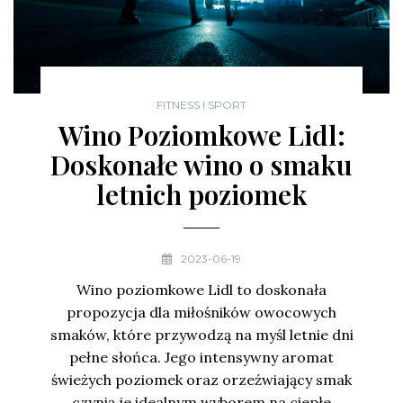
FITNESS I SPORT
Wino Poziomkowe Lidl:
Doskonałe wino o smaku
letnich poziomek
2023-06-19
Wino poziomkowe Lidl to doskonała
propozycja dla miłośników owocowych
smaków, które przywodzą na myśl letnie dni
pełne słońca. Jego intensywny aromat
świeżych poziomek oraz orzeźwiający smak
czynią je idealnym wyborem na ciepłe